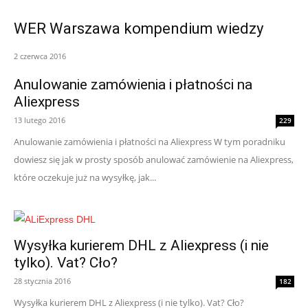
WER Warszawa kompendium wiedzy
2 czerwca 2016
Anulowanie zamówienia i płatności na
Aliexpress
13 lutego 2016
229
Anulowanie zamówienia i płatności na Aliexpress W tym poradniku
dowiesz się jak w prosty sposób anulować zamówienie na Aliexpress,
które oczekuje już na wysyłkę, jak...
Wysyłka kurierem DHL z Aliexpress (i nie
tylko). Vat? Cło?
28 stycznia 2016
182
Wysyłka kurierem DHL z Aliexpress (i nie tylko). Vat? Cło?