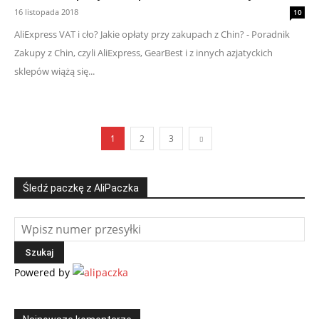
16 listopada 2018
10
AliExpress VAT i cło? Jakie opłaty przy zakupach z Chin? - Poradnik
Zakupy z Chin, czyli AliExpress, GearBest i z innych azjatyckich
sklepów wiążą się...
1
2
3
Śledź paczkę z AliPaczka
Powered by