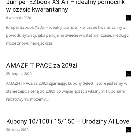
Jumper EZbook X3 Air – idealny pomocnik
w czasie kwarantanny
6 września 2020
0
Jumper EZbook X3 Air – idealny pomocnik w czasie kwarantanny Z
powodu sytuacji, jaka panuje na świecie w ostatnim czasie, niedługo
może znowu nadejść czas...
AMAZFIT PACE za 209zł
25 sierpnia 2020
0
AMAZFIT PACE za 209zł Zgarniając kupony Select i Store jesteśmy w
stanie zejść z ceną do 209zł, co więcej łącząc z własnymi kuponami
rabatowymi, możemy...
Kupony 10/100 i 15/150 – Urodziny AliLove
30 marca 2020
0