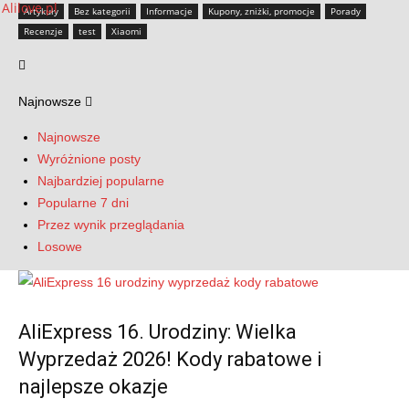
Artykuły
Bez kategorii
Informacje
Kupony, zniżki, promocje
Porady
Recenzje
test
Xiaomi
Najnowsze
Najnowsze
Wyróżnione posty
Najbardziej popularne
Popularne 7 dni
Przez wynik przeglądania
Losowe
AliExpress 16. Urodziny: Wielka
Wyprzedaż 2026! Kody rabatowe i
najlepsze okazje