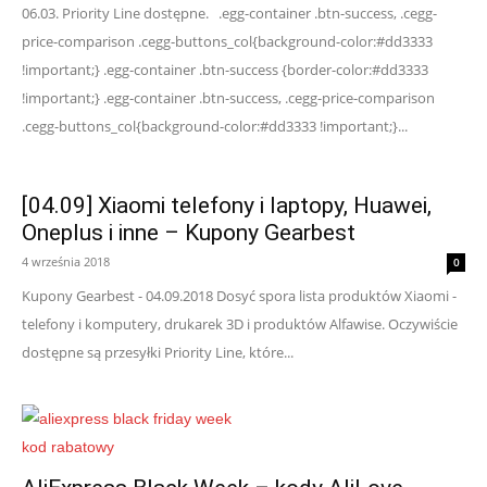
06.03. Priority Line dostępne. .egg-container .btn-success, .cegg-
price-comparison .cegg-buttons_col{background-color:#dd3333
!important;} .egg-container .btn-success {border-color:#dd3333
!important;} .egg-container .btn-success, .cegg-price-comparison
.cegg-buttons_col{background-color:#dd3333 !important;}...
[04.09] Xiaomi telefony i laptopy, Huawei,
Oneplus i inne – Kupony Gearbest
4 września 2018
0
Kupony Gearbest - 04.09.2018 Dosyć spora lista produktów Xiaomi -
telefony i komputery, drukarek 3D i produktów Alfawise. Oczywiście
dostępne są przesyłki Priority Line, które...