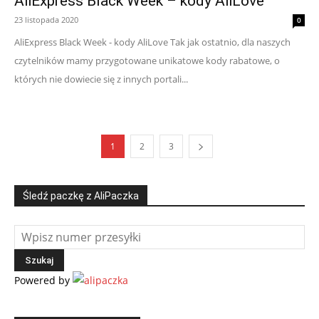
AliExpress Black Week – kody AliLove
23 listopada 2020
0
AliExpress Black Week - kody AliLove Tak jak ostatnio, dla naszych
czytelników mamy przygotowane unikatowe kody rabatowe, o
których nie dowiecie się z innych portali...
1
2
3
Śledź paczkę z AliPaczka
Powered by