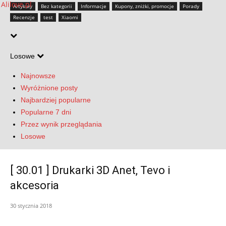
Artykuły
Bez kategorii
Informacje
Kupony, zniżki, promocje
Porady
Recenzje
test
Xiaomi
Losowe
Najnowsze
Wyróżnione posty
Najbardziej popularne
Popularne 7 dni
Przez wynik przeglądania
Losowe
[ 30.01 ] Drukarki 3D Anet, Tevo i
akcesoria
30 stycznia 2018