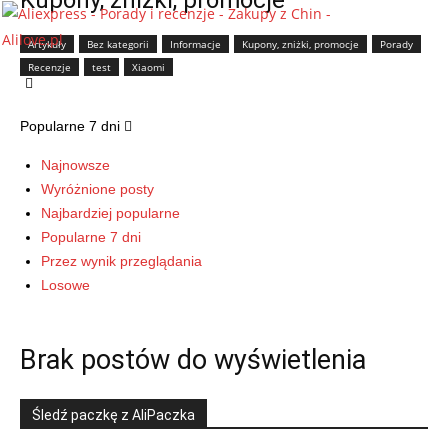
Kupony, zniżki, promocje
Artykuły
Bez kategorii
Informacje
Kupony, zniżki, promocje
Porady
Recenzje
test
Xiaomi
Popularne 7 dni
Najnowsze
Wyróżnione posty
Najbardziej popularne
Popularne 7 dni
Przez wynik przeglądania
Losowe
Brak postów do wyświetlenia
Śledź paczkę z AliPaczka