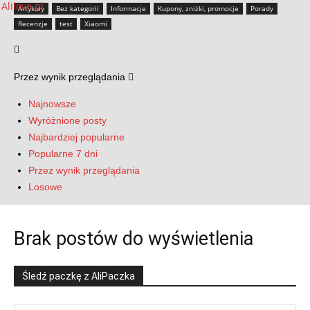
Artykuły
Bez kategorii
Informacje
Kupony, zniżki, promocje
Porady
Recenzje
test
Xiaomi
Przez wynik przeglądania
Najnowsze
Wyróżnione posty
Najbardziej popularne
Popularne 7 dni
Przez wynik przeglądania
Losowe
Brak postów do wyświetlenia
Śledź paczkę z AliPaczka