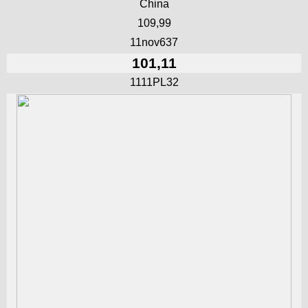
China
109,99
11nov637
101,11
1111PL32