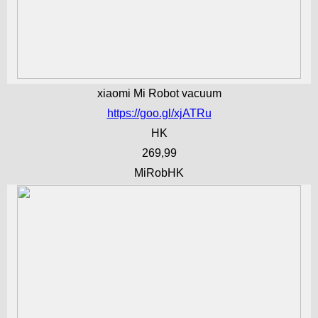
xiaomi Mi Robot vacuum
https://goo.gl/xjATRu
HK
269,99
MiRobHK