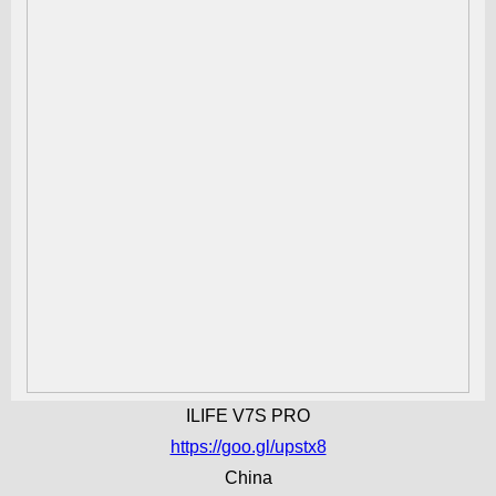
ILIFE V7S PRO
https://goo.gl/upstx8
China