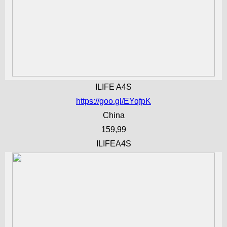
ILIFE A4S
https://goo.gl/EYqfpK
China
159,99
ILIFEA4S