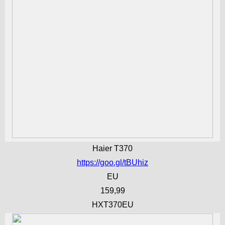
Haier T370
https://goo.gl/tBUhiz
EU
159,99
HXT370EU