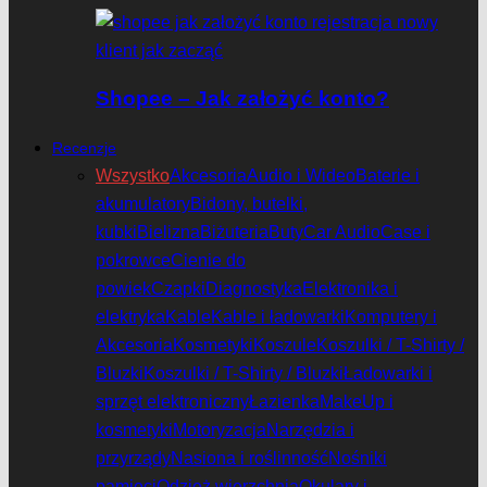
Shopee – Jak założyć konto?
Recenzje
Wszystko
Akcesoria
Audio i Wideo
Baterie i
akumulatory
Bidony, butelki,
kubki
Bielizna
Biżuteria
Buty
Car Audio
Case i
pokrowce
Cienie do
powiek
Czapki
Diagnostyka
Elektronika i
elektryka
Kable
Kable i ładowarki
Komputery i
Akcesoria
Kosmetyki
Koszule
Koszulki / T-Shirty /
Bluzki
Koszulki / T-Shirty / Bluzki
Ładowarki i
sprzęt elektroniczny
Łazienka
MakeUp i
kosmetyki
Motoryzacja
Narzędzia i
przyrządy
Nasiona i roślinność
Nośniki
pamięci
Odzież wierzchnia
Okulary i