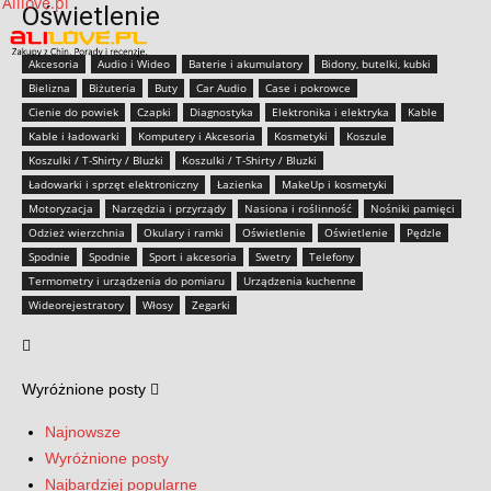
Oświetlenie
Akcesoria
Audio i Wideo
Baterie i akumulatory
Bidony, butelki, kubki
Bielizna
Biżuteria
Buty
Car Audio
Case i pokrowce
Cienie do powiek
Czapki
Diagnostyka
Elektronika i elektryka
Kable
Kable i ładowarki
Komputery i Akcesoria
Kosmetyki
Koszule
Koszulki / T-Shirty / Bluzki
Koszulki / T-Shirty / Bluzki
Ładowarki i sprzęt elektroniczny
Łazienka
MakeUp i kosmetyki
Motoryzacja
Narzędzia i przyrządy
Nasiona i roślinność
Nośniki pamięci
Odzież wierzchnia
Okulary i ramki
Oświetlenie
Oświetlenie
Pędzle
Spodnie
Spodnie
Sport i akcesoria
Swetry
Telefony
Termometry i urządzenia do pomiaru
Urządzenia kuchenne
Wideorejestratory
Włosy
Zegarki
Wyróżnione posty
Najnowsze
Wyróżnione posty
Najbardziej popularne