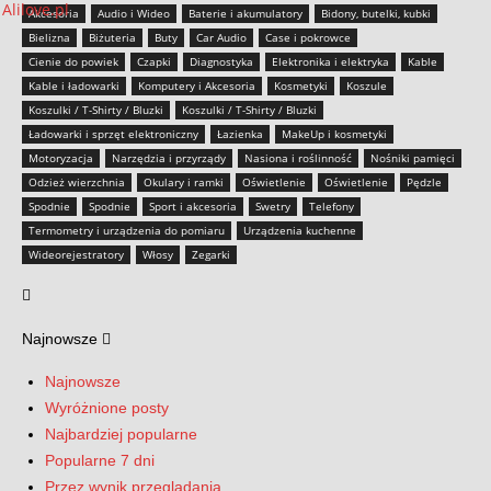
Akcesoria
Audio i Wideo
Baterie i akumulatory
Bidony, butelki, kubki
Bielizna
Biżuteria
Buty
Car Audio
Case i pokrowce
Cienie do powiek
Czapki
Diagnostyka
Elektronika i elektryka
Kable
Kable i ładowarki
Komputery i Akcesoria
Kosmetyki
Koszule
Koszulki / T-Shirty / Bluzki
Koszulki / T-Shirty / Bluzki
Ładowarki i sprzęt elektroniczny
Łazienka
MakeUp i kosmetyki
Motoryzacja
Narzędzia i przyrządy
Nasiona i roślinność
Nośniki pamięci
Odzież wierzchnia
Okulary i ramki
Oświetlenie
Oświetlenie
Pędzle
Spodnie
Spodnie
Sport i akcesoria
Swetry
Telefony
Termometry i urządzenia do pomiaru
Urządzenia kuchenne
Wideorejestratory
Włosy
Zegarki
Najnowsze
Najnowsze
Wyróżnione posty
Najbardziej popularne
Popularne 7 dni
Przez wynik przeglądania