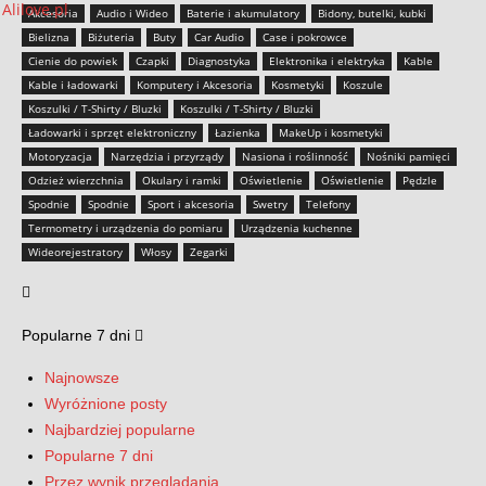
Akcesoria
Audio i Wideo
Baterie i akumulatory
Bidony, butelki, kubki
Bielizna
Biżuteria
Buty
Car Audio
Case i pokrowce
Cienie do powiek
Czapki
Diagnostyka
Elektronika i elektryka
Kable
Kable i ładowarki
Komputery i Akcesoria
Kosmetyki
Koszule
Koszulki / T-Shirty / Bluzki
Koszulki / T-Shirty / Bluzki
Ładowarki i sprzęt elektroniczny
Łazienka
MakeUp i kosmetyki
Motoryzacja
Narzędzia i przyrządy
Nasiona i roślinność
Nośniki pamięci
Odzież wierzchnia
Okulary i ramki
Oświetlenie
Oświetlenie
Pędzle
Spodnie
Spodnie
Sport i akcesoria
Swetry
Telefony
Termometry i urządzenia do pomiaru
Urządzenia kuchenne
Wideorejestratory
Włosy
Zegarki
Popularne 7 dni
Najnowsze
Wyróżnione posty
Najbardziej popularne
Popularne 7 dni
Przez wynik przeglądania