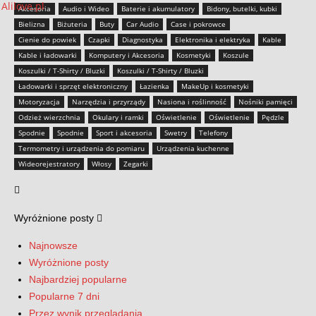
Akcesoria
Audio i Wideo
Baterie i akumulatory
Bidony, butelki, kubki
Bielizna
Biżuteria
Buty
Car Audio
Case i pokrowce
Cienie do powiek
Czapki
Diagnostyka
Elektronika i elektryka
Kable
Kable i ładowarki
Komputery i Akcesoria
Kosmetyki
Koszule
Koszulki / T-Shirty / Bluzki
Koszulki / T-Shirty / Bluzki
Ładowarki i sprzęt elektroniczny
Łazienka
MakeUp i kosmetyki
Motoryzacja
Narzędzia i przyrządy
Nasiona i roślinność
Nośniki pamięci
Odzież wierzchnia
Okulary i ramki
Oświetlenie
Oświetlenie
Pędzle
Spodnie
Spodnie
Sport i akcesoria
Swetry
Telefony
Termometry i urządzenia do pomiaru
Urządzenia kuchenne
Wideorejestratory
Włosy
Zegarki
Wyróżnione posty
Najnowsze
Wyróżnione posty
Najbardziej popularne
Popularne 7 dni
Przez wynik przeglądania