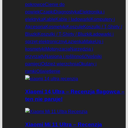
pokrowce
Cienie do
powiek
Czapki
Diagnostyka
Elektronika i
elektryka
Kable
Kable i ładowarki
Komputery i
Akcesoria
Kosmetyki
Koszule
Koszulki / T-Shirty /
Bluzki
Koszulki / T-Shirty / Bluzki
Ładowarki i
sprzęt elektroniczny
Łazienka
MakeUp i
kosmetyki
Motoryzacja
Narzędzia i
przyrządy
Nasiona i roślinność
Nośniki
pamięci
Odzież wierzchnia
Okulary i
ramki
Oświetlenie
Xiaomi 14 Ultra – Recenzja flagowca –
ten nie paruje!
Xiaomi Mi 11 Ultra – Recenzja