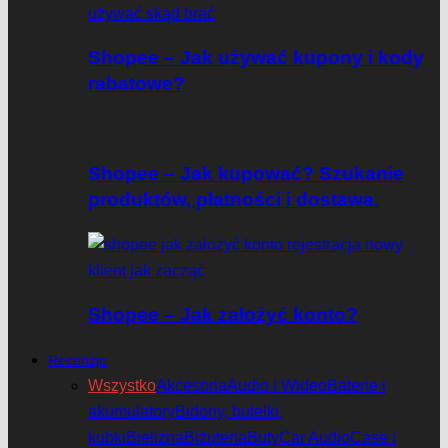
Shopee – Jak używać kupony i kody
rabatowe?
Shopee – Jak kupować? Szukanie
produktów, płatności i dostawa.
Shopee – Jak założyć konto?
Recenzje
Wszystko
Akcesoria
Audio i Wideo
Baterie i
akumulatory
Bidony, butelki,
kubki
Bielizna
Biżuteria
Buty
Car Audio
Case i