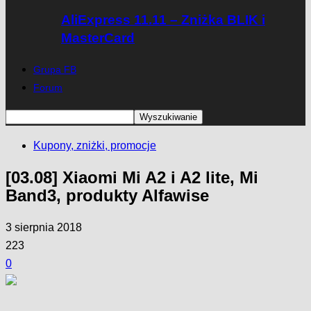
AliExpress 11.11 – Zniżka BLIK i
MasterCard
Grupa FB
Forum
Kupony, zniżki, promocje
[03.08] Xiaomi Mi A2 i A2 lite, Mi
Band3, produkty Alfawise
3 sierpnia 2018
223
0
Facebook
Twitter
Pinterest
WhatsApp