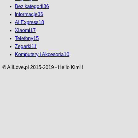
Bez kategorii
36
Informacje
36
AliExpress
18
Xiaomi
17
Telefony
15
Zegarki
11
Komputery i Akcesoria
10
© AliLove.pl 2015-2019 - Hello Kimi !