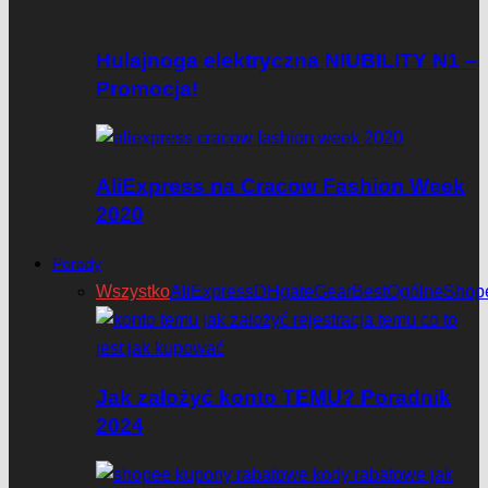
Hulajnoga elektryczna NIUBILITY N1 –
Promocja!
AliExpress na Cracow Fashion Week
2020
Porady
Wszystko
AliExpress
DHgate
GearBest
Ogólne
Shop
Jak założyć konto TEMU? Poradnik
2024