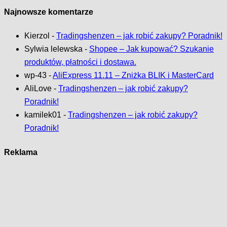
Najnowsze komentarze
Kierzol
-
Tradingshenzen – jak robić zakupy? Poradnik!
Sylwia lelewska
-
Shopee – Jak kupować? Szukanie
produktów, płatności i dostawa.
wp-43
-
AliExpress 11.11 – Zniżka BLIK i MasterCard
AliLove
-
Tradingshenzen – jak robić zakupy?
Poradnik!
kamilek01
-
Tradingshenzen – jak robić zakupy?
Poradnik!
Reklama