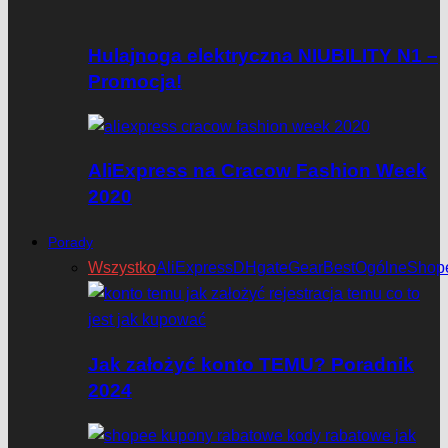
Hulajnoga elektryczna NIUBILITY N1 –
Promocja!
AliExpress na Cracow Fashion Week
2020
Porady
Wszystko
AliExpress
DHgate
GearBest
Ogólne
Shop
Jak założyć konto TEMU? Poradnik
2024