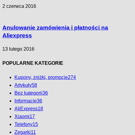
2 czerwca 2016
Anulowanie zamówienia i płatności na
Aliexpress
13 lutego 2016
POPULARNE KATEGORIE
Kupony, zniżki, promocje
274
Artykuły
58
Bez kategorii
36
Informacje
36
AliExpress
18
Xiaomi
17
Telefony
15
Zegarki
11