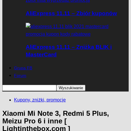
AliExpress 11.11 – Zbiór kuponów
AliExpress 11.11 – Zniżka BLIK i
MasterCard
Grupa FB
Forum
Kupony, zniżki, promocje
Xiaomi Mi Note 3, Redmi 5 Plus,
Meizu Pro 6 i inne [
Lightinthebox.com ]