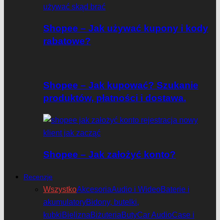
Shopee – Jak używać kupony i kody
rabatowe?
Shopee – Jak kupować? Szukanie
produktów, płatności i dostawa.
Shopee – Jak założyć konto?
Recenzje
Wszystko
Akcesoria
Audio i Wideo
Baterie i
akumulatory
Bidony, butelki,
kubki
Bielizna
Biżuteria
Buty
Car Audio
Case i