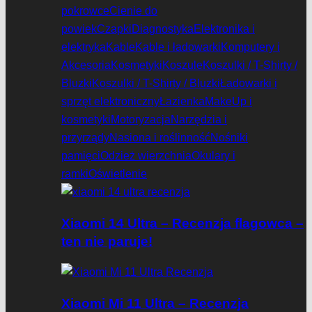
pokrowce
Cienie do
powiek
Czapki
Diagnostyka
Elektronika i
elektryka
Kable
Kable i ładowarki
Komputery i
Akcesoria
Kosmetyki
Koszule
Koszulki / T-Shirty /
Bluzki
Koszulki / T-Shirty / Bluzki
Ładowarki i
sprzęt elektroniczny
Łazienka
MakeUp i
kosmetyki
Motoryzacja
Narzędzia i
przyrządy
Nasiona i roślinność
Nośniki
pamięci
Odzież wierzchnia
Okulary i
ramki
Oświetlenie
Xiaomi 14 Ultra – Recenzja flagowca –
ten nie paruje!
Xiaomi Mi 11 Ultra – Recenzja