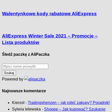
Walentynkowe kody rabatowe AliExpress
AliExpress Winter Sale 2021 – Promocje –
Lista produktów
Śledź paczkę z AliPaczka
Powered by
Najnowsze komentarze
Kierzol
-
Tradingshenzen – jak robić zakupy? Poradnik!
Sylwia lelewska
-
Shopee – Jak kupować? Szukanie