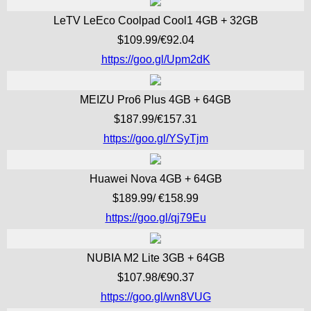
LeTV LeEco Coolpad Cool1 4GB + 32GB
$109.99/€92.04
https://goo.gl/Upm2dK
MEIZU Pro6 Plus 4GB + 64GB
$187.99/€157.31
https://goo.gl/YSyTjm
Huawei Nova 4GB + 64GB
$189.99/ €158.99
https://goo.gl/qj79Eu
NUBIA M2 Lite 3GB + 64GB
$107.98/€90.37
https://goo.gl/wn8VUG