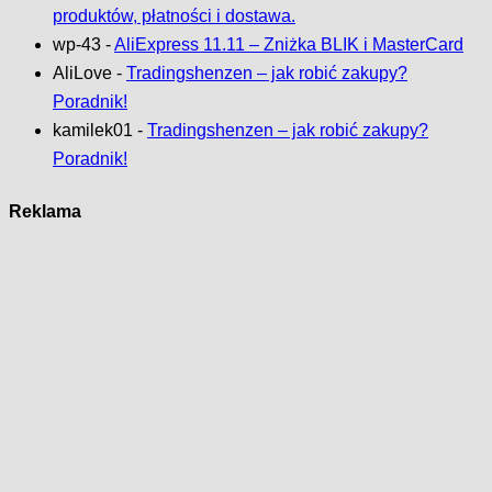
produktów, płatności i dostawa.
wp-43
-
AliExpress 11.11 – Zniżka BLIK i MasterCard
AliLove
-
Tradingshenzen – jak robić zakupy?
Poradnik!
kamilek01
-
Tradingshenzen – jak robić zakupy?
Poradnik!
Reklama