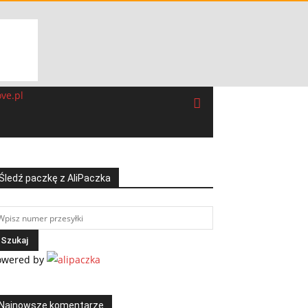
Śledź paczkę z AliPaczka
owered by
Najnowsze komentarze