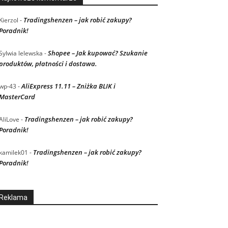
Tradingshenzen – jak robić zakupy?
Kierzol
-
Poradnik!
Shopee – Jak kupować? Szukanie
Sylwia lelewska
-
produktów, płatności i dostawa.
AliExpress 11.11 – Zniżka BLIK i
wp-43
-
MasterCard
Tradingshenzen – jak robić zakupy?
AliLove
-
Poradnik!
Tradingshenzen – jak robić zakupy?
kamilek01
-
Poradnik!
Reklama