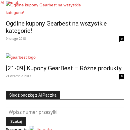
Ogólne kupony Gearbest na wszystkie
kategorie!
9 lutego 2018
0
[21-09] Kupony GearBest – Różne produkty
21 września 2017
0
Śledź paczkę z AliPaczka
Powered by