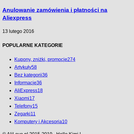
Anulowanie zamówienia i płatności na
Aliexpress
13 lutego 2016
POPULARNE KATEGORIE
Kupony, zniżki, promocje
274
Artykuły
58
Bez kategorii
36
Informacje
36
AliExpress
18
Xiaomi
17
Telefony
15
Zegarki
11
Komputery i Akcesoria
10