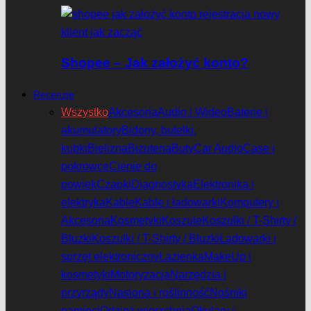
Shopee – Jak założyć konto?
Recenzje
Wszystko
Akcesoria
Audio i Wideo
Baterie i
akumulatory
Bidony, butelki,
kubki
Bielizna
Biżuteria
Buty
Car Audio
Case i
pokrowce
Cienie do
powiek
Czapki
Diagnostyka
Elektronika i
elektryka
Kable
Kable i ładowarki
Komputery i
Akcesoria
Kosmetyki
Koszule
Koszulki / T-Shirty /
Bluzki
Koszulki / T-Shirty / Bluzki
Ładowarki i
sprzęt elektroniczny
Łazienka
MakeUp i
kosmetyki
Motoryzacja
Narzędzia i
przyrządy
Nasiona i roślinność
Nośniki
pamięci
Odzież wierzchnia
Okulary i