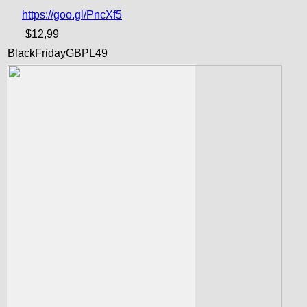
https://goo.gl/PncXf5
$12,99
BlackFridayGBPL49