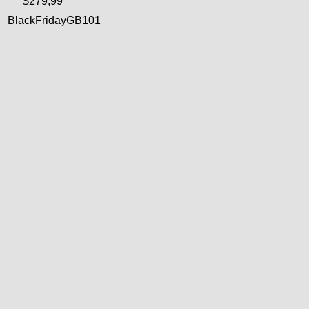
$279,99
BlackFridayGB101