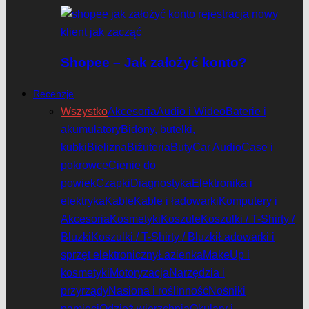
Shopee – Jak założyć konto?
Recenzje
Wszystko
Akcesoria
Audio i Wideo
Baterie i
akumulatory
Bidony, butelki,
kubki
Bielizna
Biżuteria
Buty
Car Audio
Case i
pokrowce
Cienie do
powiek
Czapki
Diagnostyka
Elektronika i
elektryka
Kable
Kable i ładowarki
Komputery i
Akcesoria
Kosmetyki
Koszule
Koszulki / T-Shirty /
Bluzki
Koszulki / T-Shirty / Bluzki
Ładowarki i
sprzęt elektroniczny
Łazienka
MakeUp i
kosmetyki
Motoryzacja
Narzędzia i
przyrządy
Nasiona i roślinność
Nośniki
pamięci
Odzież wierzchnia
Okulary i