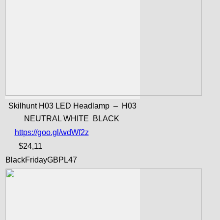
Skilhunt H03 LED Headlamp – H03
NEUTRAL WHITE BLACK
https://goo.gl/wdWf2z
$24,11
BlackFridayGBPL47